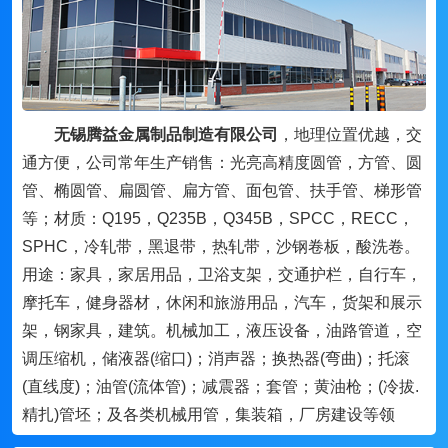
无锡腾益金属制品制造有限公司
，地理位置优越，交
通方便，公司常年生产销售：光亮高精度圆管，方管、圆
管、椭圆管、扁圆管、扁方管、面包管、扶手管、梯形管
等；材质：Q195，Q235B，Q345B，SPCC，RECC，
SPHC，冷轧带，黑退带，热轧带，沙钢卷板，酸洗卷。
用途：家具，家居用品，卫浴支架，交通护栏，自行车，
摩托车，健身器材，休闲和旅游用品，汽车，货架和展示
架，钢家具，建筑。机械加工，液压设备，油路管道，空
调压缩机，储液器(缩口)；消声器；换热器(弯曲)；托滚
(直线度)；油管(流体管)；减震器；套管；黄油枪；(冷拔.
精扎)管坯；及各类机械用管，集装箱，厂房建设等领
域。