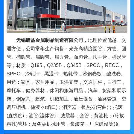
无锡腾益金属制品制造有限公司
，地理位置优越，交
通方便，公司常年生产销售：光亮高精度圆管，方管、圆
管、椭圆管、扁圆管、扁方管、面包管、扶手管、梯形管
等；材质：Q195，Q235B，Q345B，SPCC，RECC，
SPHC，冷轧带，黑退带，热轧带，沙钢卷板，酸洗卷。
用途：家具，家居用品，卫浴支架，交通护栏，自行车，
摩托车，健身器材，休闲和旅游用品，汽车，货架和展示
架，钢家具，建筑。机械加工，液压设备，油路管道，空
调压缩机，储液器(缩口)；消声器；换热器(弯曲)；托滚
(直线度)；油管(流体管)；减震器；套管；黄油枪；(冷拔.
精扎)管坯；及各类机械用管，集装箱，厂房建设等领
域。