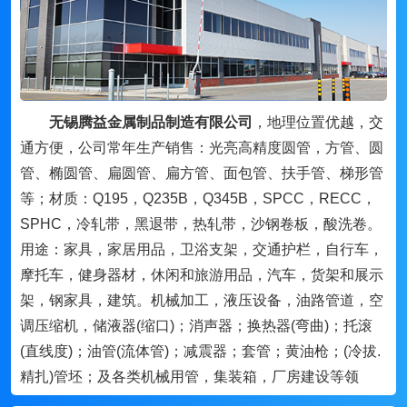
无锡腾益金属制品制造有限公司
，地理位置优越，交
通方便，公司常年生产销售：光亮高精度圆管，方管、圆
管、椭圆管、扁圆管、扁方管、面包管、扶手管、梯形管
等；材质：Q195，Q235B，Q345B，SPCC，RECC，
SPHC，冷轧带，黑退带，热轧带，沙钢卷板，酸洗卷。
用途：家具，家居用品，卫浴支架，交通护栏，自行车，
摩托车，健身器材，休闲和旅游用品，汽车，货架和展示
架，钢家具，建筑。机械加工，液压设备，油路管道，空
调压缩机，储液器(缩口)；消声器；换热器(弯曲)；托滚
(直线度)；油管(流体管)；减震器；套管；黄油枪；(冷拔.
精扎)管坯；及各类机械用管，集装箱，厂房建设等领
域。